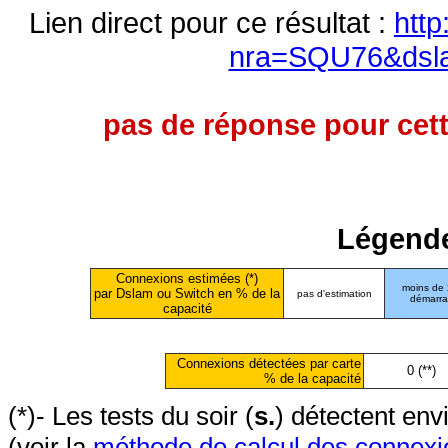
Lien direct pour ce résultat :
http
nra=SQU76&dsl
pas de réponse pour cett
Légende
Connexions estimées (*)
moins de
par Dslam ou Switch en % de la
pas d'estimation
démarr
capacité
Connexions détectées par carte
0 (**)
% de la capacité
(*)- Les tests du soir (
s.
) détectent en
(voir la
méthode de calcul des connexi