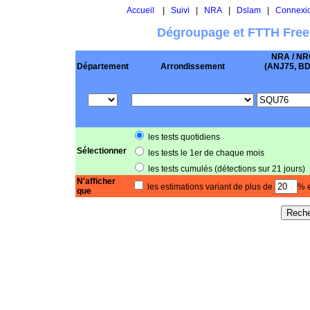
Accueil
|
Suivi
|
NRA
|
Dslam
|
Connexi
Dégroupage et FTTH Free
NRA / NR
Département
Arrondissement
(ANJ75, BD .
les tests quotidiens
Sélectionner
les tests le 1er de chaque mois
les tests cumulés (détections sur 21 jours)
N'afficher
les estimations variant de plus de
% e
que