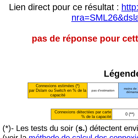
Lien direct pour ce résultat :
http
nra=SML26&dsl
pas de réponse pour cett
Légende
Connexions estimées (*)
moins de
par Dslam ou Switch en % de la
pas d'estimation
démarr
capacité
Connexions détectées par carte
0 (**)
% de la capacité
(*)- Les tests du soir (
s.
) détectent en
(voir la
méthode de calcul des connexi