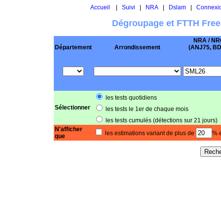
Accueil
|
Suivi
|
NRA
|
Dslam
|
Connexi
Dégroupage et FTTH Free
NRA / NR
Département
Arrondissement
(ANJ75, BD .
les tests quotidiens
Sélectionner
les tests le 1er de chaque mois
les tests cumulés (détections sur 21 jours)
N'afficher
les estimations variant de plus de
% e
que