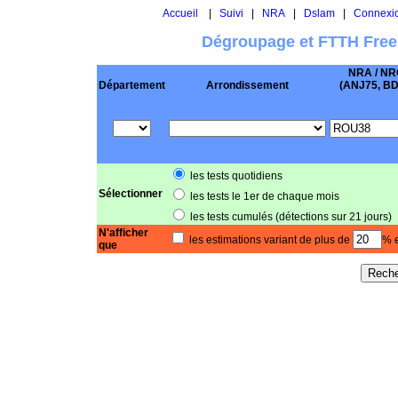
Accueil
|
Suivi
|
NRA
|
Dslam
|
Connexi
Dégroupage et FTTH Free
NRA / NR
Département
Arrondissement
(ANJ75, BD .
les tests quotidiens
Sélectionner
les tests le 1er de chaque mois
les tests cumulés (détections sur 21 jours)
N'afficher
les estimations variant de plus de
% e
que