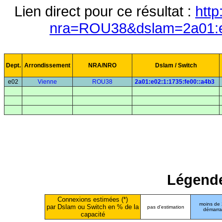
Lien direct pour ce résultat :
http
nra=ROU38&dslam=2a01:e0
Dept.
Arrondissement
NRA/NRO
Dslam / Switch
e02
Vienne
ROU38
2a01:e02:1:1735:fe00::a4b3
Légende
Connexions estimées (*)
moins de
par Dslam ou Switch en % de la
pas d'estimation
démarr
capacité