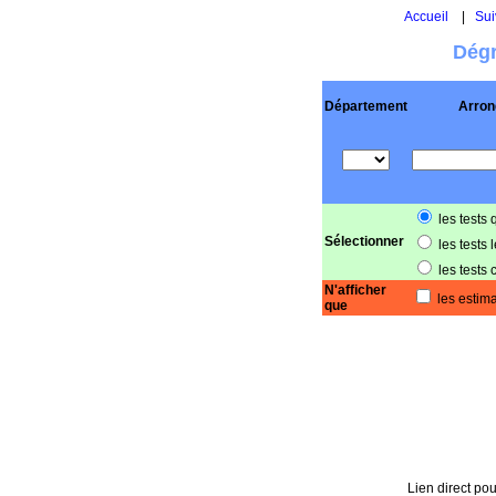
Accueil
|
Sui
Dégr
Département
Arron
les tests 
Sélectionner
les tests 
les tests 
N'afficher
les estima
que
Lien direct pou