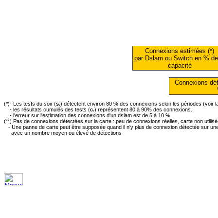
Connexions estimées (*)
par Dslam ou Switch en % de
capacité
Connexions dét
(*)- Les tests du soir (
s.
) détectent environ 80 % des connexions selon les périodes (voir 
- les résultats cumulés des tests (
c.
) représentent 80 à 90% des connexions.
- l'erreur sur l'estimation des connexions d'un dslam est de 5 à 10 %
(**) Pas de connexions détectées sur la carte : peu de connexions réelles, carte non utilis
- Une panne de carte peut être supposée quand il n'y plus de connexion détectée sur une 
avec un nombre moyen ou élevé de détections