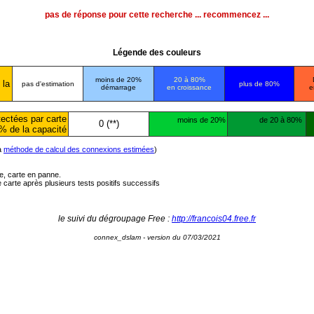
pas de réponse pour cette recherche ... recommencez ...
Légende des couleurs
moins de 20%
20 à 80%
 la
pas d'estimation
plus de 80%
démarrage
en croissance
e
ectées par carte
moins de 20%
de 20 à 80%
0 (**)
% de la capacité
la
méthode de calcul des connexions estimées
)
ée, carte en panne.
carte après plusieurs tests positifs successifs
le suivi du dégroupage Free :
http://francois04.free.fr
connex_dslam - version du 07/03/2021