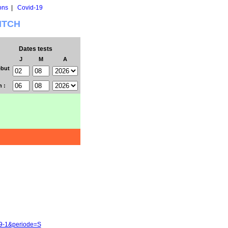
ons
|
Covid-19
WITCH
Dates tests
J
M
A
but
n :
59-1&periode=S