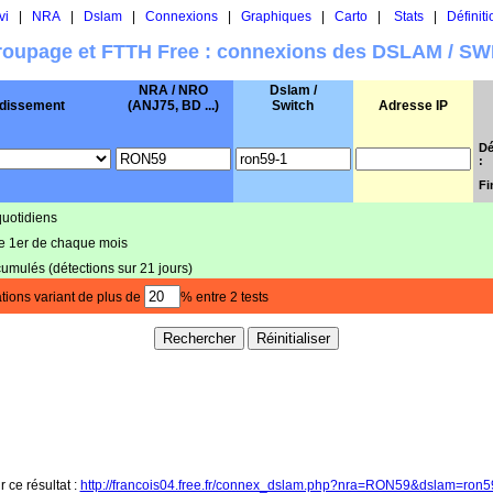
vi
|
NRA
|
Dslam
|
Connexions
|
Graphiques
|
Carto
|
Stats
|
Définiti
oupage et FTTH Free : connexions des DSLAM / S
NRA / NRO
Dslam /
dissement
(ANJ75, BD ...)
Switch
Adresse IP
Dé
:
Fi
quotidiens
le 1er de chaque mois
cumulés (détections sur 21 jours)
tions variant de plus de
% entre 2 tests
r ce résultat :
http://francois04.free.fr/connex_dslam.php?nra=RON59&dslam=ron