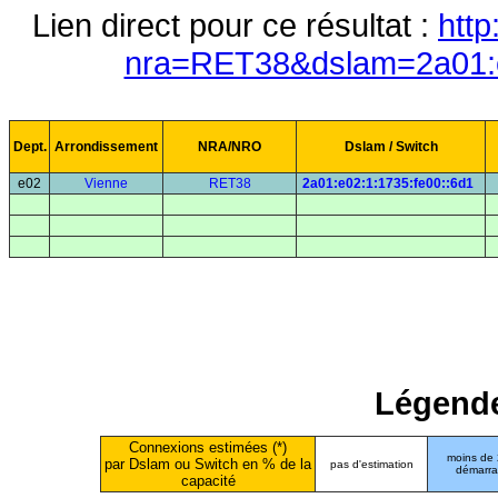
Lien direct pour ce résultat :
http
nra=RET38&dslam=2a01:e
Dept.
Arrondissement
NRA/NRO
Dslam / Switch
e02
Vienne
RET38
2a01:e02:1:1735:fe00::6d1
Légende
Connexions estimées (*)
moins de
par Dslam ou Switch en % de la
pas d'estimation
démarr
capacité