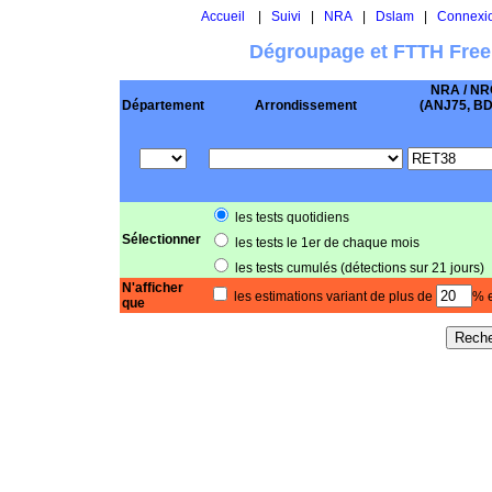
Accueil
|
Suivi
|
NRA
|
Dslam
|
Connexi
Dégroupage et FTTH Free
NRA / NR
Département
Arrondissement
(ANJ75, BD .
les tests quotidiens
Sélectionner
les tests le 1er de chaque mois
les tests cumulés (détections sur 21 jours)
N'afficher
les estimations variant de plus de
% e
que