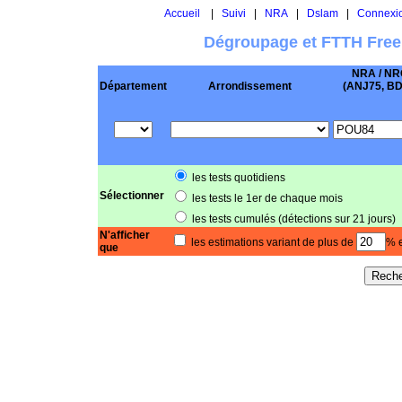
Accueil
|
Suivi
|
NRA
|
Dslam
|
Connexi
Dégroupage et FTTH Free
NRA / NR
Département
Arrondissement
(ANJ75, BD .
les tests quotidiens
Sélectionner
les tests le 1er de chaque mois
les tests cumulés (détections sur 21 jours)
N'afficher
les estimations variant de plus de
% e
que