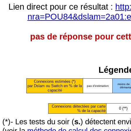
Lien direct pour ce résultat :
http
nra=POU84&dslam=2a01:e0
pas de réponse pour cett
Légende
Connexions estimées (*)
moins de
par Dslam ou Switch en % de la
pas d'estimation
démarr
capacité
Connexions détectées par carte
0 (**)
% de la capacité
(*)- Les tests du soir (
s.
) détectent en
(voir la
méthode de calcul des connexi