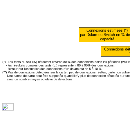
Connexions estimées (*)
par Dslam ou Switch en % de
capacité
Connexions dét
(*)- Les tests du soir (
s.
) détectent environ 80 % des connexions selon les périodes (voir 
- les résultats cumulés des tests (
c.
) représentent 80 à 90% des connexions.
- l'erreur sur l'estimation des connexions d'un dslam est de 5 à 10 %
(**) Pas de connexions détectées sur la carte : peu de connexions réelles, carte non utilis
- Une panne de carte peut être supposée quand il n'y plus de connexion détectée sur une 
avec un nombre moyen ou élevé de détections