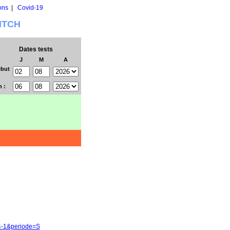
ons
|
Covid-19
WITCH
Dates tests
J
M
A
but
n :
84-1&periode=S