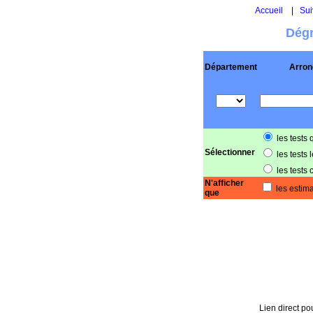
Accueil
|
Sui
Dégr
Département
Arron
les tests 
Sélectionner
les tests 
les tests 
N'afficher
les estima
que
Lien direct pou