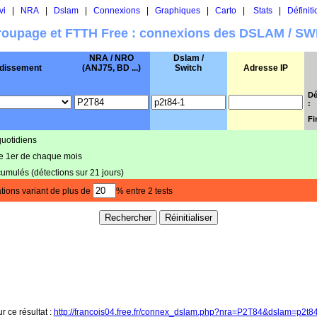
vi
|
NRA
|
Dslam
|
Connexions
|
Graphiques
|
Carto
|
Stats
|
Définiti
oupage et FTTH Free : connexions des DSLAM / S
NRA / NRO
Dslam /
dissement
(ANJ75, BD ...)
Switch
Adresse IP
Dé
:
Fi
quotidiens
le 1er de chaque mois
cumulés (détections sur 21 jours)
tions variant de plus de
% entre 2 tests
r ce résultat :
http://francois04.free.fr/connex_dslam.php?nra=P2T84&dslam=p2t