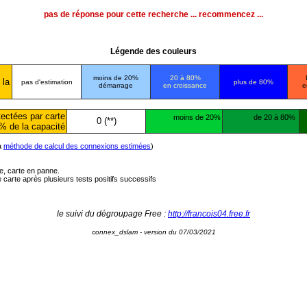
pas de réponse pour cette recherche ... recommencez ...
Légende des couleurs
moins de 20%
20 à 80%
 la
pas d'estimation
plus de 80%
démarrage
en croissance
e
ectées par carte
moins de 20%
de 20 à 80%
0 (**)
% de la capacité
la
méthode de calcul des connexions estimées
)
ée, carte en panne.
carte après plusieurs tests positifs successifs
le suivi du dégroupage Free :
http://francois04.free.fr
connex_dslam - version du 07/03/2021