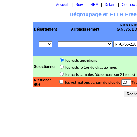
Accueil
|
Suivi
|
NRA
|
Dslam
|
Connexi
Dégroupage et FTTH Free
NRA / NR
Département
Arrondissement
(ANJ75, BD .
les tests quotidiens
Sélectionner
les tests le 1er de chaque mois
les tests cumulés (détections sur 21 jours)
N'afficher
les estimations variant de plus de
% e
que