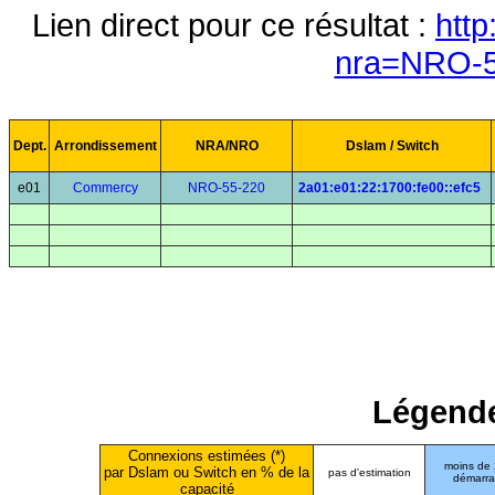
Lien direct pour ce résultat :
http
nra=NRO-5
Dept.
Arrondissement
NRA/NRO
Dslam / Switch
e01
Commercy
NRO-55-220
2a01:e01:22:1700:fe00::efc5
Légende
Connexions estimées (*)
moins de
par Dslam ou Switch en % de la
pas d'estimation
démarr
capacité