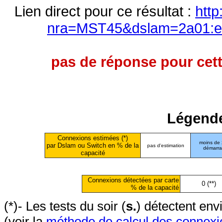
Lien direct pour ce résultat :
http
nra=MST45&dslam=2a01:e0
pas de réponse pour cett
Légende
Connexions estimées (*)
moins de
par Dslam ou Switch en % de la
pas d'estimation
démarr
capacité
Connexions détectées par carte
0 (**)
% de la capacité
(*)- Les tests du soir (
s.
) détectent en
(voir la
méthode de calcul des connexi