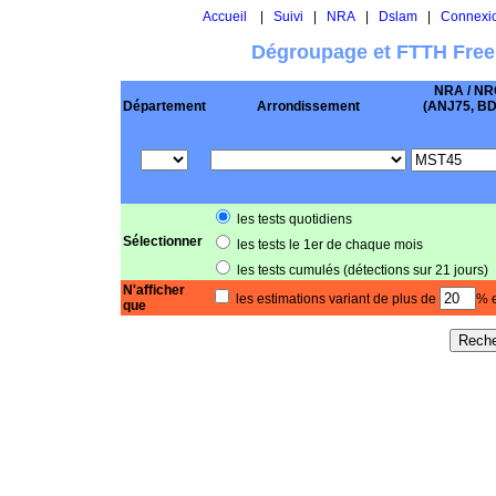
Accueil
|
Suivi
|
NRA
|
Dslam
|
Connexi
Dégroupage et FTTH Free
NRA / NR
Département
Arrondissement
(ANJ75, BD .
les tests quotidiens
Sélectionner
les tests le 1er de chaque mois
les tests cumulés (détections sur 21 jours)
N'afficher
les estimations variant de plus de
% e
que