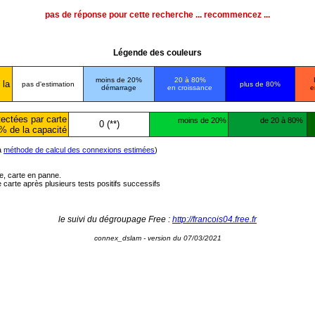
pas de réponse pour cette recherche ... recommencez ...
Légende des couleurs
moins de 20%
20 à 80%
 la
pas d'estimation
plus de 80%
démarrage
en croissance
e
ectées par carte
moins de 20%
de 20 à 80%
0 (**)
% de la capacité
la
méthode de calcul des connexions estimées
)
ée, carte en panne.
carte après plusieurs tests positifs successifs
le suivi du dégroupage Free :
http://francois04.free.fr
connex_dslam - version du 07/03/2021