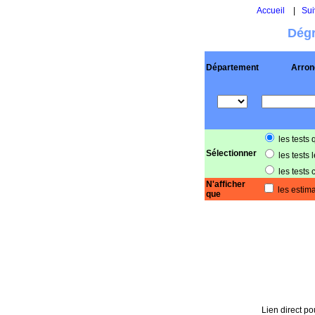
Accueil
|
Sui
Dégr
Département
Arron
les tests 
Sélectionner
les tests 
les tests 
N'afficher
les estima
que
Lien direct pou