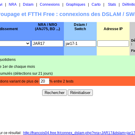
vi
|
NRA
|
Dslam
|
Connexions
|
Graphiques
|
Carto
|
Stats
|
Définiti
oupage et FTTH Free : connexions des DSLAM / S
NRA / NRO
Dslam /
dissement
(ANJ75, BD ...)
Switch
Adresse IP
Dé
:
Fi
quotidiens
le 1er de chaque mois
cumulés (détections sur 21 jours)
tions variant de plus de
% entre 2 tests
r ce résultat :
http://francois04.free.fr/connex_dslam.php?nra=JAR17&dslam=jar1