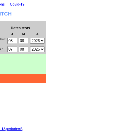
ons
|
Covid-19
WITCH
Dates tests
J
M
A
but
n :
7-1&periode=S