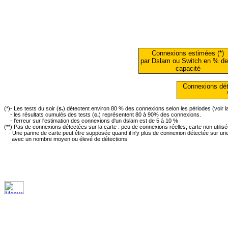
Connexions estimées (*)
par Dslam ou Switch en % de
capacité
Connexions dét
(*)- Les tests du soir (
s.
) détectent environ 80 % des connexions selon les périodes (voir 
- les résultats cumulés des tests (
c.
) représentent 80 à 90% des connexions.
- l'erreur sur l'estimation des connexions d'un dslam est de 5 à 10 %
(**) Pas de connexions détectées sur la carte : peu de connexions réelles, carte non utilis
- Une panne de carte peut être supposée quand il n'y plus de connexion détectée sur une 
avec un nombre moyen ou élevé de détections