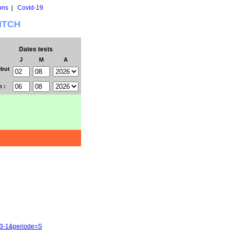
ons
|
Covid-19
WITCH
Dates tests
J
M
A
but
n :
33-1&periode=S