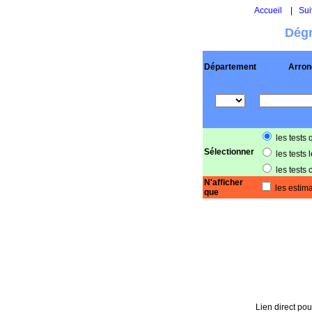
Accueil
|
Sui
Dégr
Département
Arron
les tests 
Sélectionner
les tests 
les tests 
N'afficher
les estima
que
Lien direct pou