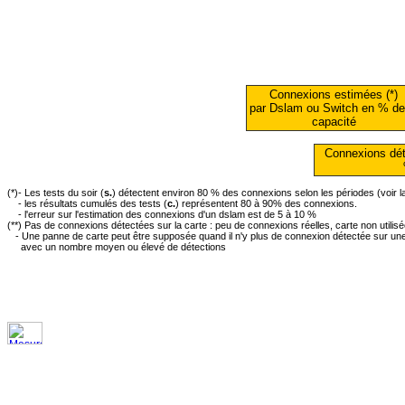
Connexions estimées (*)
par Dslam ou Switch en % de
capacité
Connexions dét
(*)- Les tests du soir (
s.
) détectent environ 80 % des connexions selon les périodes (voir 
- les résultats cumulés des tests (
c.
) représentent 80 à 90% des connexions.
- l'erreur sur l'estimation des connexions d'un dslam est de 5 à 10 %
(**) Pas de connexions détectées sur la carte : peu de connexions réelles, carte non utilis
- Une panne de carte peut être supposée quand il n'y plus de connexion détectée sur une 
avec un nombre moyen ou élevé de détections