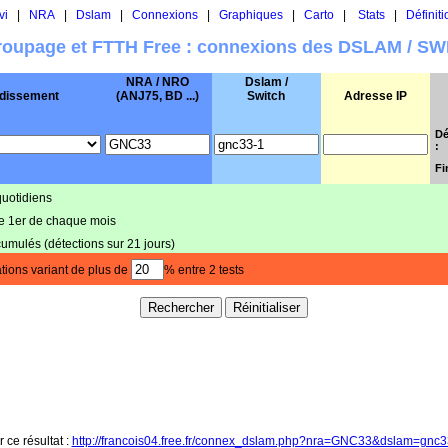
vi
|
NRA
|
Dslam
|
Connexions
|
Graphiques
|
Carto
|
Stats
|
Définiti
oupage et FTTH Free : connexions des DSLAM / S
NRA / NRO
Dslam /
dissement
(ANJ75, BD ...)
Switch
Adresse IP
Dé
:
Fi
quotidiens
le 1er de chaque mois
cumulés (détections sur 21 jours)
tions variant de plus de
% entre 2 tests
r ce résultat :
http://francois04.free.fr/connex_dslam.php?nra=GNC33&dslam=gnc