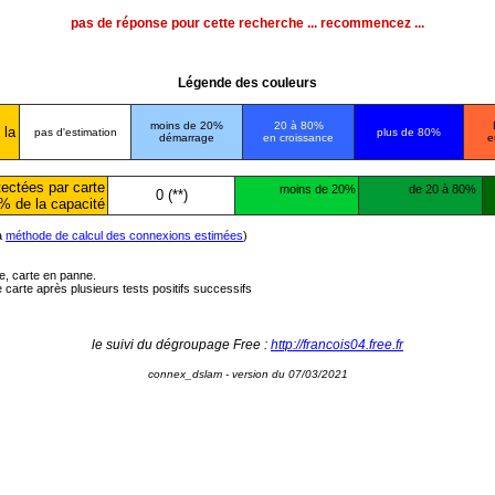
pas de réponse pour cette recherche ... recommencez ...
Légende des couleurs
moins de 20%
20 à 80%
 la
pas d'estimation
plus de 80%
démarrage
en croissance
e
ectées par carte
moins de 20%
de 20 à 80%
0 (**)
% de la capacité
la
méthode de calcul des connexions estimées
)
ée, carte en panne.
carte après plusieurs tests positifs successifs
le suivi du dégroupage Free :
http://francois04.free.fr
connex_dslam - version du 07/03/2021