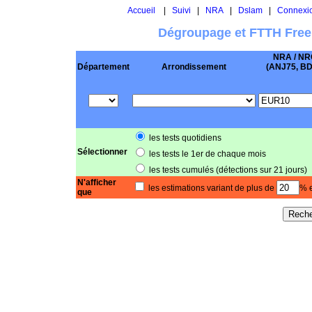
Accueil
|
Suivi
|
NRA
|
Dslam
|
Connexi
Dégroupage et FTTH Free
NRA / NR
Département
Arrondissement
(ANJ75, BD .
les tests quotidiens
Sélectionner
les tests le 1er de chaque mois
les tests cumulés (détections sur 21 jours)
N'afficher
les estimations variant de plus de
% e
que