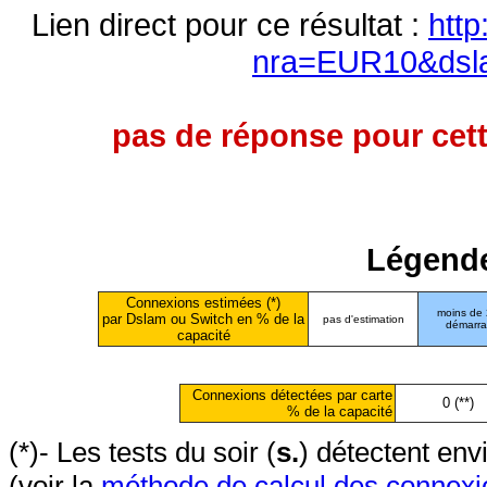
Lien direct pour ce résultat :
http
nra=EUR10&dsl
pas de réponse pour cett
Légende
Connexions estimées (*)
moins de
par Dslam ou Switch en % de la
pas d'estimation
démarr
capacité
Connexions détectées par carte
0 (**)
% de la capacité
(*)- Les tests du soir (
s.
) détectent en
(voir la
méthode de calcul des connexi