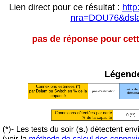
Lien direct pour ce résultat :
http
nra=DOU76&dsl
pas de réponse pour cett
Légende
Connexions estimées (*)
moins de
par Dslam ou Switch en % de la
pas d'estimation
démarr
capacité
Connexions détectées par carte
0 (**)
% de la capacité
(*)- Les tests du soir (
s.
) détectent en
(voir la
méthode de calcul des connexi