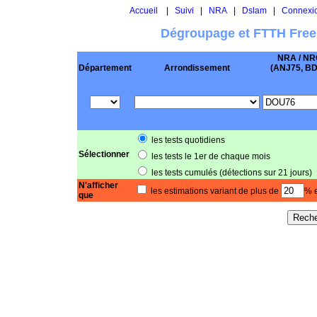
Accueil
|
Suivi
|
NRA
|
Dslam
|
Connexi
Dégroupage et FTTH Free
NRA / NR
Département
Arrondissement
(ANJ75, BD .
les tests quotidiens
Sélectionner
les tests le 1er de chaque mois
les tests cumulés (détections sur 21 jours)
N'afficher
les estimations variant de plus de
% e
que