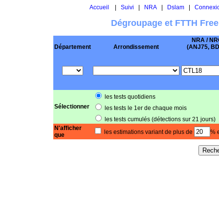
Accueil
|
Suivi
|
NRA
|
Dslam
|
Connexi
Dégroupage et FTTH Free
NRA / NR
Département
Arrondissement
(ANJ75, BD .
les tests quotidiens
Sélectionner
les tests le 1er de chaque mois
les tests cumulés (détections sur 21 jours)
N'afficher
les estimations variant de plus de
% e
que