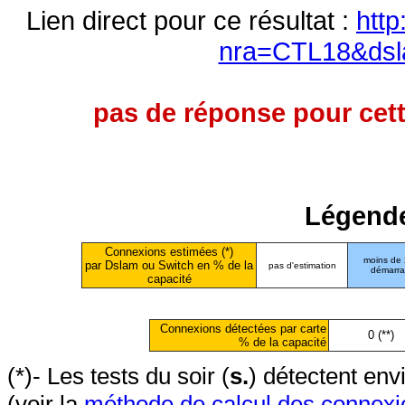
Lien direct pour ce résultat :
http
nra=CTL18&dsl
pas de réponse pour cett
Légende
Connexions estimées (*)
moins de
par Dslam ou Switch en % de la
pas d'estimation
démarr
capacité
Connexions détectées par carte
0 (**)
% de la capacité
(*)- Les tests du soir (
s.
) détectent en
(voir la
méthode de calcul des connexi