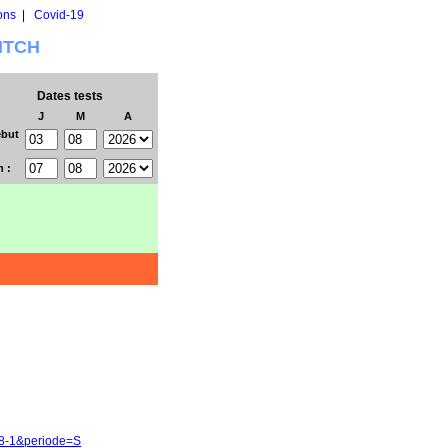
ons
|
Covid-19
WITCH
Dates tests
J
M
A
but
n :
28-1&periode=S