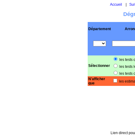
Accueil
|
Sui
Dégr
Département
Arron
les tests 
Sélectionner
les tests 
les tests 
N'afficher
les estima
que
Lien direct pou