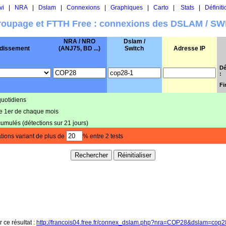
vi
|
NRA
|
Dslam
|
Connexions
|
Graphiques
|
Carto
|
Stats
|
Définiti
oupage et FTTH Free : connexions des DSLAM / S
NRA / NRO
Dslam /
dissement
(ANJ75, BD ...)
Switch
Adresse IP
Dé
:
Fi
quotidiens
le 1er de chaque mois
cumulés (détections sur 21 jours)
tions variant de plus de
% entre 2 tests
r ce résultat :
http://francois04.free.fr/connex_dslam.php?nra=COP28&dslam=cop