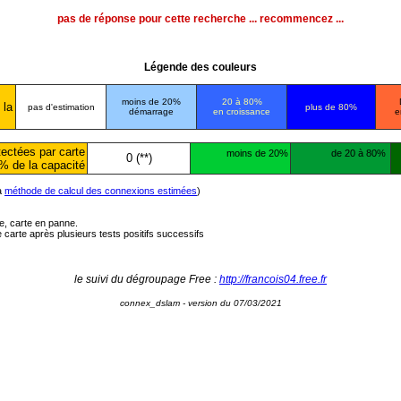
pas de réponse pour cette recherche ... recommencez ...
Légende des couleurs
moins de 20%
20 à 80%
 la
pas d'estimation
plus de 80%
démarrage
en croissance
e
ectées par carte
moins de 20%
de 20 à 80%
0 (**)
% de la capacité
la
méthode de calcul des connexions estimées
)
ée, carte en panne.
carte après plusieurs tests positifs successifs
le suivi du dégroupage Free :
http://francois04.free.fr
connex_dslam - version du 07/03/2021