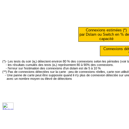
Connexions estimées (*)
par Dslam ou Switch en % de
capacité
Connexions dét
(*)- Les tests du soir (
s.
) détectent environ 80 % des connexions selon les périodes (voir 
- les résultats cumulés des tests (
c.
) représentent 80 à 90% des connexions.
- l'erreur sur l'estimation des connexions d'un dslam est de 5 à 10 %
(**) Pas de connexions détectées sur la carte : peu de connexions réelles, carte non utilis
- Une panne de carte peut être supposée quand il n'y plus de connexion détectée sur une 
avec un nombre moyen ou élevé de détections