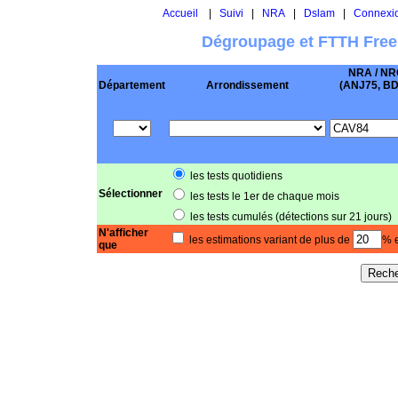
Accueil
|
Suivi
|
NRA
|
Dslam
|
Connexi
Dégroupage et FTTH Free
NRA / NR
Département
Arrondissement
(ANJ75, BD .
les tests quotidiens
Sélectionner
les tests le 1er de chaque mois
les tests cumulés (détections sur 21 jours)
N'afficher
les estimations variant de plus de
% e
que