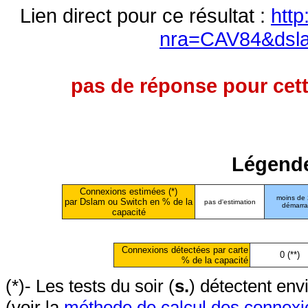
Lien direct pour ce résultat :
http
nra=CAV84&dsl
pas de réponse pour cett
Légende
Connexions estimées (*)
moins de
par Dslam ou Switch en % de la
pas d'estimation
démarr
capacité
Connexions détectées par carte
0 (**)
% de la capacité
(*)- Les tests du soir (
s.
) détectent en
(voir la
méthode de calcul des connexi