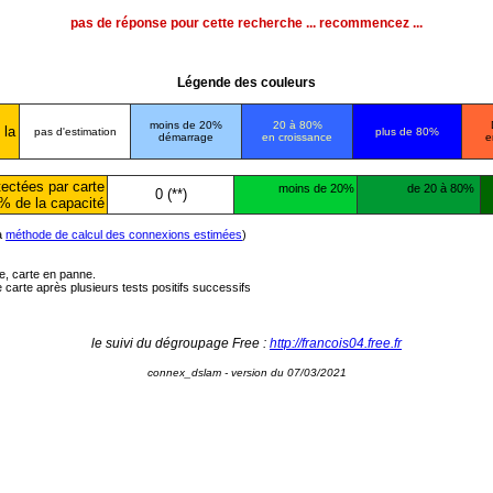
pas de réponse pour cette recherche ... recommencez ...
Légende des couleurs
moins de 20%
20 à 80%
 la
pas d'estimation
plus de 80%
démarrage
en croissance
e
ectées par carte
moins de 20%
de 20 à 80%
0 (**)
% de la capacité
la
méthode de calcul des connexions estimées
)
ée, carte en panne.
carte après plusieurs tests positifs successifs
le suivi du dégroupage Free :
http://francois04.free.fr
connex_dslam - version du 07/03/2021