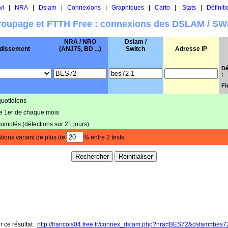
vi
|
NRA
|
Dslam
|
Connexions
|
Graphiques
|
Carto
|
Stats
|
Définiti
oupage et FTTH Free : connexions des DSLAM / S
NRA / NRO
Dslam /
dissement
(ANJ75, BD ...)
Switch
Adresse IP
Dé
:
Fi
quotidiens
le 1er de chaque mois
cumulés (détections sur 21 jours)
tions variant de plus de
% entre 2 tests
r ce résultat :
http://francois04.free.fr/connex_dslam.php?nra=BES72&dslam=bes