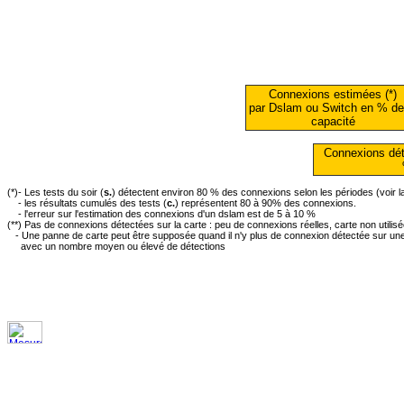
Connexions estimées (*)
par Dslam ou Switch en % de
capacité
Connexions dét
(*)- Les tests du soir (
s.
) détectent environ 80 % des connexions selon les périodes (voir 
- les résultats cumulés des tests (
c.
) représentent 80 à 90% des connexions.
- l'erreur sur l'estimation des connexions d'un dslam est de 5 à 10 %
(**) Pas de connexions détectées sur la carte : peu de connexions réelles, carte non utilis
- Une panne de carte peut être supposée quand il n'y plus de connexion détectée sur une 
avec un nombre moyen ou élevé de détections