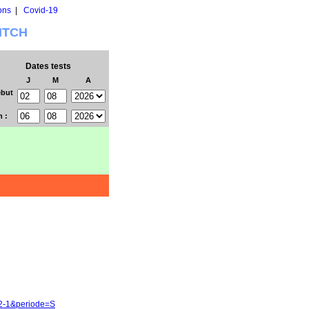
ons
|
Covid-19
WITCH
Dates tests
J
M
A
but
n :
72-1&periode=S