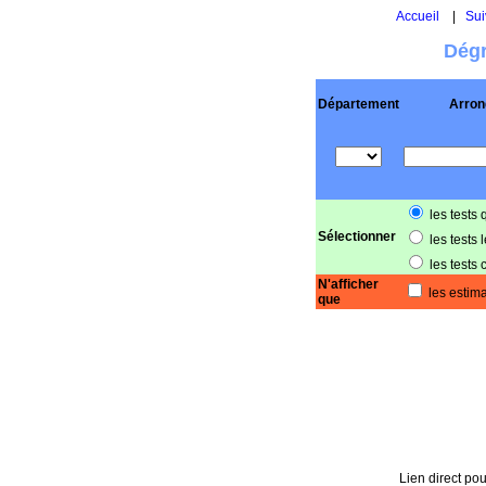
Accueil
|
Sui
Dégr
Département
Arron
les tests 
Sélectionner
les tests 
les tests 
N'afficher
les estima
que
Lien direct pou