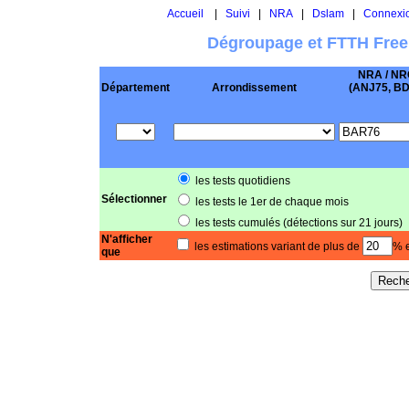
Accueil
|
Suivi
|
NRA
|
Dslam
|
Connexi
Dégroupage et FTTH Free
NRA / NR
Département
Arrondissement
(ANJ75, BD .
les tests quotidiens
Sélectionner
les tests le 1er de chaque mois
les tests cumulés (détections sur 21 jours)
N'afficher
les estimations variant de plus de
% e
que