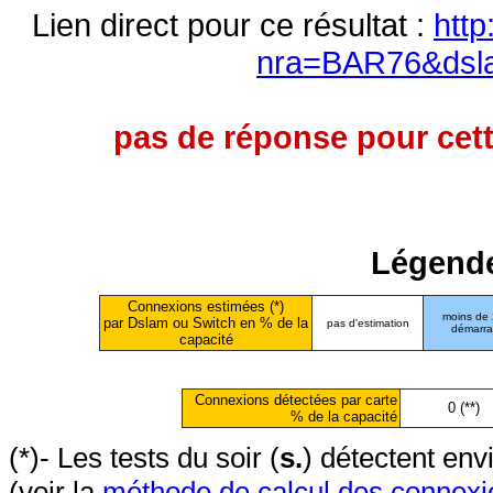
Lien direct pour ce résultat :
http
nra=BAR76&dsl
pas de réponse pour cett
Légende
Connexions estimées (*)
moins de
par Dslam ou Switch en % de la
pas d'estimation
démarr
capacité
Connexions détectées par carte
0 (**)
% de la capacité
(*)- Les tests du soir (
s.
) détectent en
(voir la
méthode de calcul des connexi