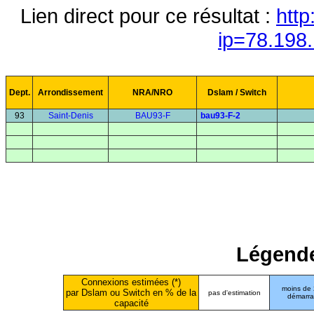
Lien direct pour ce résultat :
http
ip=78.198
Dept.
Arrondissement
NRA/NRO
Dslam / Switch
93
Saint-Denis
BAU93-F
bau93-F-2
Légende
Connexions estimées (*)
moins de
par Dslam ou Switch en % de la
pas d'estimation
démarr
capacité