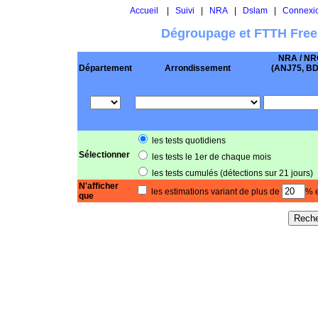
Accueil
|
Suivi
|
NRA
|
Dslam
|
Connexi
Dégroupage et FTTH Free
NRA / NR
Département
Arrondissement
(ANJ75, BD .
les tests quotidiens
Sélectionner
les tests le 1er de chaque mois
les tests cumulés (détections sur 21 jours)
N'afficher
les estimations variant de plus de
% e
que