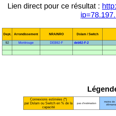
Lien direct pour ce résultat :
http
ip=78.197
Dept.
Arrondissement
NRA/NRO
Dslam / Switch
92
Montrouge
DEB92-F
deb92-F-2
Légende
Connexions estimées (*)
moins de
par Dslam ou Switch en % de la
pas d'estimation
démarr
capacité