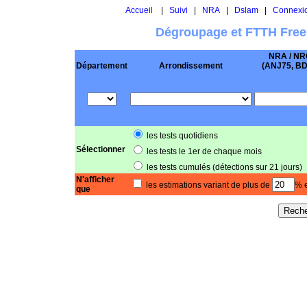
Accueil
|
Suivi
|
NRA
|
Dslam
|
Connexi
Dégroupage et FTTH Free
NRA / NR
Département
Arrondissement
(ANJ75, BD .
les tests quotidiens
Sélectionner
les tests le 1er de chaque mois
les tests cumulés (détections sur 21 jours)
N'afficher
les estimations variant de plus de
% e
que