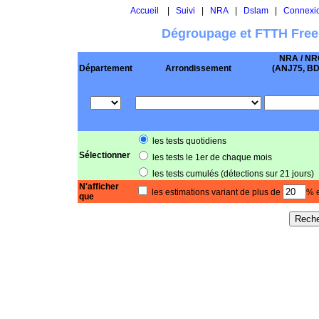
Accueil
|
Suivi
|
NRA
|
Dslam
|
Connexi
Dégroupage et FTTH Free
NRA / NR
Département
Arrondissement
(ANJ75, BD .
les tests quotidiens
Sélectionner
les tests le 1er de chaque mois
les tests cumulés (détections sur 21 jours)
N'afficher
les estimations variant de plus de
% e
que