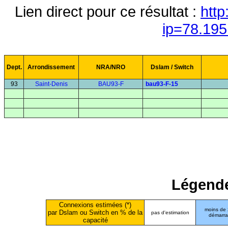
Lien direct pour ce résultat :
http
ip=78.195
Dept.
Arrondissement
NRA/NRO
Dslam / Switch
93
Saint-Denis
BAU93-F
bau93-F-15
Légende
Connexions estimées (*)
moins de
par Dslam ou Switch en % de la
pas d'estimation
démarr
capacité