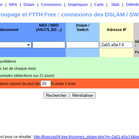
vi
|
NRA
|
Dslam
|
Connexions
|
Graphiques
|
Carto
|
Stats
|
Définiti
oupage et FTTH Free : connexions des DSLAM / S
NRA / NRO
Dslam /
dissement
(ANJ75, BD ...)
Switch
Adresse IP
Dé
:
Fi
quotidiens
le 1er de chaque mois
cumulés (détections sur 21 jours)
tions variant de plus de
% entre 2 tests
ect pour ce résultat :
http://francois04.free.fr/connex_dslam.php?ip=2a01:e0a:f:4&p