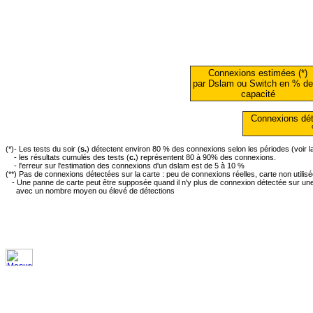
Connexions estimées (*)
par Dslam ou Switch en % de
capacité
Connexions dét
(*)- Les tests du soir (
s.
) détectent environ 80 % des connexions selon les périodes (voir 
- les résultats cumulés des tests (
c.
) représentent 80 à 90% des connexions.
- l'erreur sur l'estimation des connexions d'un dslam est de 5 à 10 %
(**) Pas de connexions détectées sur la carte : peu de connexions réelles, carte non utilis
- Une panne de carte peut être supposée quand il n'y plus de connexion détectée sur une 
avec un nombre moyen ou élevé de détections