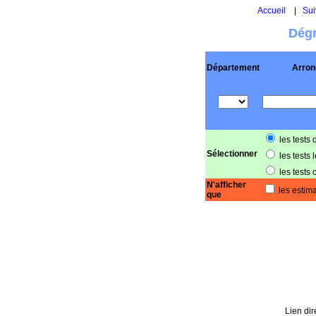
Accueil
|
Sui
Dégr
Département
Arron
les tests 
Sélectionner
les tests 
les tests 
N'afficher
les estima
que
Lien dir