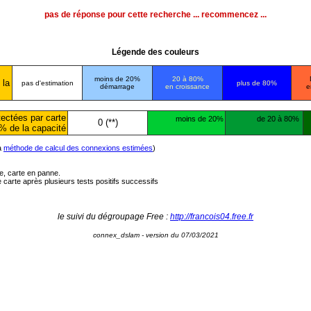
pas de réponse pour cette recherche ... recommencez ...
Légende des couleurs
moins de 20%
20 à 80%
 la
pas d'estimation
plus de 80%
démarrage
en croissance
e
ectées par carte
moins de 20%
de 20 à 80%
0 (**)
% de la capacité
la
méthode de calcul des connexions estimées
)
ée, carte en panne.
carte après plusieurs tests positifs successifs
le suivi du dégroupage Free :
http://francois04.free.fr
connex_dslam - version du 07/03/2021