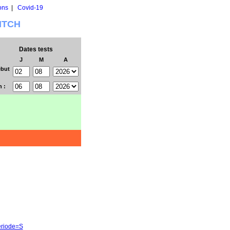
ons
|
Covid-19
WITCH
Dates tests
J
M
A
but
n :
eriode=S