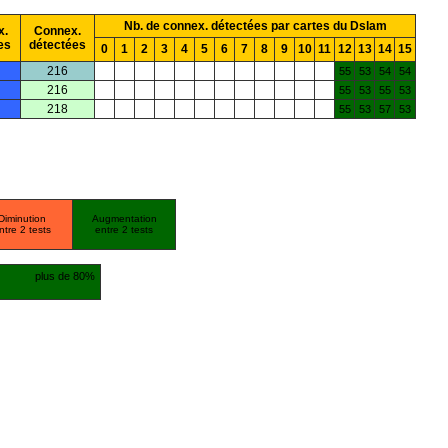
Nb. de connex. détectées par cartes du Dslam
x.
Connex.
es
détectées
0
1
2
3
4
5
6
7
8
9
10
11
12
13
14
15
216
55
53
54
54
216
55
53
55
53
218
55
53
57
53
Diminution
Augmentation
ntre 2 tests
entre 2 tests
plus de 80%