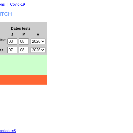
ons
|
Covid-19
WITCH
Dates tests
J
M
A
but
n :
&periode=S