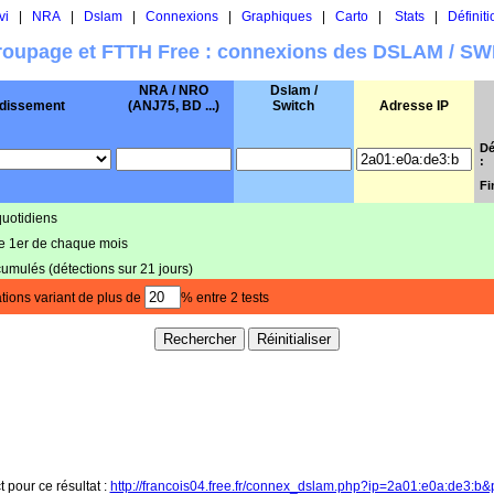
vi
|
NRA
|
Dslam
|
Connexions
|
Graphiques
|
Carto
|
Stats
|
Définiti
oupage et FTTH Free : connexions des DSLAM / S
NRA / NRO
Dslam /
dissement
(ANJ75, BD ...)
Switch
Adresse IP
Dé
:
Fi
quotidiens
le 1er de chaque mois
cumulés (détections sur 21 jours)
tions variant de plus de
% entre 2 tests
t pour ce résultat :
http://francois04.free.fr/connex_dslam.php?ip=2a01:e0a:de3:b