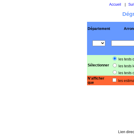
Accueil
|
Sui
Dégr
Département
Arron
les tests 
Sélectionner
les tests 
les tests 
N'afficher
les estima
que
Lien direc