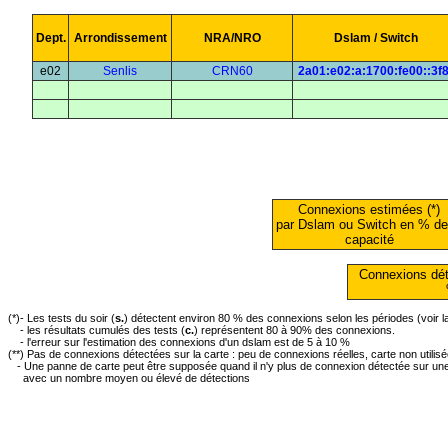
Dept.
Arrondissement
NRA/NRO
Dslam / Switch
e02
Senlis
CRN60
2a01:e02:a:1700:fe00::3f
Connexions estimées (*)
par Dslam ou Switch en % de
capacité
Connexions dét
(*)- Les tests du soir (
s.
) détectent environ 80 % des connexions selon les périodes (voir 
- les résultats cumulés des tests (
c.
) représentent 80 à 90% des connexions.
- l'erreur sur l'estimation des connexions d'un dslam est de 5 à 10 %
(**) Pas de connexions détectées sur la carte : peu de connexions réelles, carte non utilis
- Une panne de carte peut être supposée quand il n'y plus de connexion détectée sur une 
avec un nombre moyen ou élevé de détections