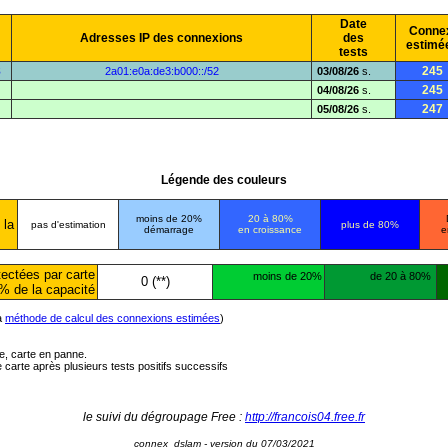
Date
Conne
Adresses IP des connexions
des
estimé
tests
8
245
2a01:e0a:de3:b000::/52
03/08/26
s.
245
04/08/26
s.
247
05/08/26
s.
Légende des couleurs
moins de 20%
20 à 80%
 la
pas d'estimation
plus de 80%
démarrage
en croissance
e
ectées par carte
moins de 20%
de 20 à 80%
0 (**)
% de la capacité
la
méthode de calcul des connexions estimées
)
ée, carte en panne.
carte après plusieurs tests positifs successifs
le suivi du dégroupage Free :
http://francois04.free.fr
connex_dslam - version du 07/03/2021