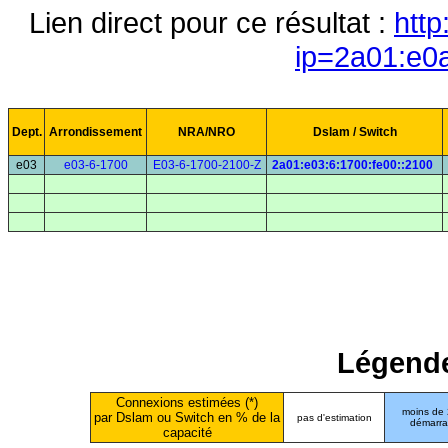
Lien direct pour ce résultat :
http
ip=2a01:e0
Dept.
Arrondissement
NRA/NRO
Dslam / Switch
e03
e03-6-1700
E03-6-1700-2100-Z
2a01:e03:6:1700:fe00::2100
Légende
Connexions estimées (*)
moins de
par Dslam ou Switch en % de la
pas d'estimation
démarr
capacité