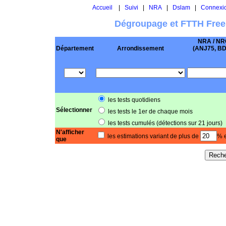
Accueil
|
Suivi
|
NRA
|
Dslam
|
Connexi
Dégroupage et FTTH Free
NRA / NR
Département
Arrondissement
(ANJ75, BD .
les tests quotidiens
Sélectionner
les tests le 1er de chaque mois
les tests cumulés (détections sur 21 jours)
N'afficher
les estimations variant de plus de
% e
que