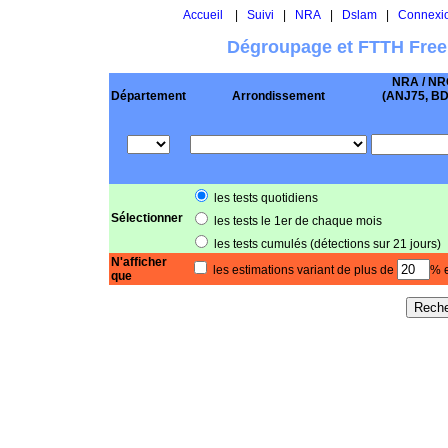
Accueil
|
Suivi
|
NRA
|
Dslam
|
Connexi
Dégroupage et FTTH Free
NRA / NR
Département
Arrondissement
(ANJ75, BD .
les tests quotidiens
Sélectionner
les tests le 1er de chaque mois
les tests cumulés (détections sur 21 jours)
N'afficher
les estimations variant de plus de
% e
que