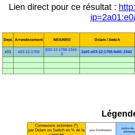
Lien direct pour ce résultat :
http
ip=2a01:e0
Dept.
Arrondissement
NRA/NRO
Dslam / Switch
E03-12-1700-1542-
e03
e03-12-1700
2a01:e03:12:1700:fe00::1542
Z
Légende
Connexions estimées (*)
moins de
par Dslam ou Switch en % de la
pas d'estimation
démarr
capacité