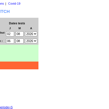
ons
|
Covid-19
WITCH
Dates tests
J
M
A
but
n :
&periode=S