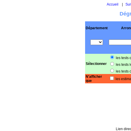
Accueil
|
Sui
Dégr
Département
Arron
les tests 
Sélectionner
les tests 
les tests 
N'afficher
les estima
que
Lien direc