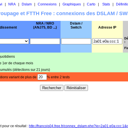
vi
|
NRA
|
Dslam
|
Connexions
|
Graphiques
|
Carto
|
Stats
|
Définiti
oupage et FTTH Free : connexions des DSLAM / S
NRA / NRO
Dslam /
dissement
(ANJ75, BD ...)
Switch
Adresse IP
Dé
:
Fi
quotidiens
le 1er de chaque mois
cumulés (détections sur 21 jours)
tions variant de plus de
% entre 2 tests
t pour ce résultat :
http://francois04.free.fr/connex_dslam.php?ip=2a01:e0a:ccc:1