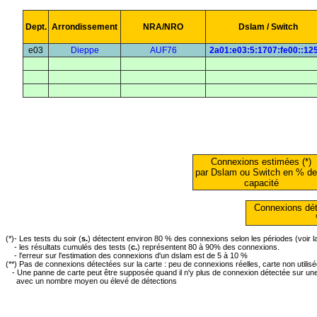
Dept.
Arrondissement
NRA/NRO
Dslam / Switch
e03
Dieppe
AUF76
2a01:e03:5:1707:fe00::12
Connexions estimées (*)
par Dslam ou Switch en % de
capacité
Connexions dét
(*)- Les tests du soir (
s.
) détectent environ 80 % des connexions selon les périodes (voir 
- les résultats cumulés des tests (
c.
) représentent 80 à 90% des connexions.
- l'erreur sur l'estimation des connexions d'un dslam est de 5 à 10 %
(**) Pas de connexions détectées sur la carte : peu de connexions réelles, carte non utilis
- Une panne de carte peut être supposée quand il n'y plus de connexion détectée sur une 
avec un nombre moyen ou élevé de détections