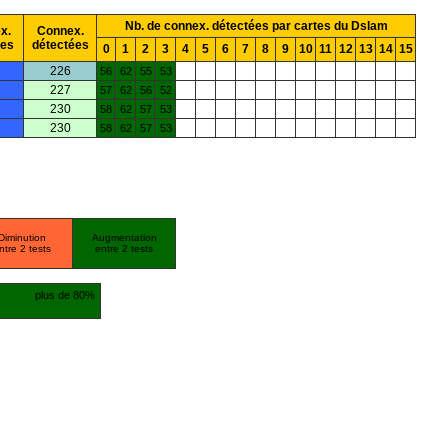
Nb. de connex. détectées par cartes du Dslam
x.
Connex.
ées
détectées
0
1
2
3
4
5
6
7
8
9
10
11
12
13
14
15
226
56
62
55
53
227
57
62
56
52
230
58
62
57
53
230
58
62
57
53
Diminution
Augmentation
ntre 2 tests
entre 2 tests
plus de 80%