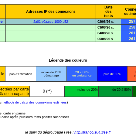
Date
Conne
Adresses IP des connexions
des
estim
tests
5e
257
2a01:e0a:ccc:1000::/52
02/08/26
s.
258
03/08/26
s.
261
04/08/26
s.
261
05/08/26
s.
Légende des couleurs
moins de 20%
20 à 80%
 la
pas d'estimation
plus de 80%
démarrage
en croissance
e
ectées par carte
moins de 20%
de 20 à 80%
0 (**)
% de la capacité
la
méthode de calcul des connexions estimées
)
ée, carte en panne.
carte après plusieurs tests positifs successifs
le suivi du dégroupage Free :
http://francois04.free.fr