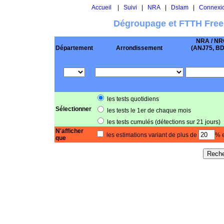
Accueil
|
Suivi
|
NRA
|
Dslam
|
Connexi
Dégroupage et FTTH Free
NRA / NR
Département
Arrondissement
(ANJ75, BD .
les tests quotidiens
Sélectionner
les tests le 1er de chaque mois
les tests cumulés (détections sur 21 jours)
N'afficher
les estimations variant de plus de
% e
que