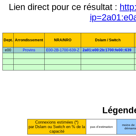
Lien direct pour ce résultat :
http
ip=2a01:e0
Dept.
Arrondissement
NRA/NRO
Dslam / Switch
e00
Provins
E00-2B-1700-639-Z
2a01:e00:2b:1700:fe00::639
Légende
Connexions estimées (*)
moins de
par Dslam ou Switch en % de la
pas d'estimation
démarr
capacité