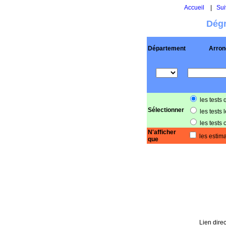
Accueil
|
Sui
Dégr
Département
Arron
les tests 
Sélectionner
les tests 
les tests 
N'afficher
les estima
que
Lien direc