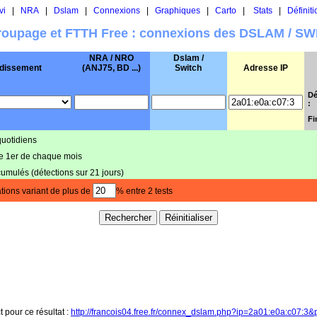
vi
|
NRA
|
Dslam
|
Connexions
|
Graphiques
|
Carto
|
Stats
|
Définiti
oupage et FTTH Free : connexions des DSLAM / S
NRA / NRO
Dslam /
dissement
(ANJ75, BD ...)
Switch
Adresse IP
Dé
:
Fi
quotidiens
le 1er de chaque mois
cumulés (détections sur 21 jours)
tions variant de plus de
% entre 2 tests
t pour ce résultat :
http://francois04.free.fr/connex_dslam.php?ip=2a01:e0a:c07:3