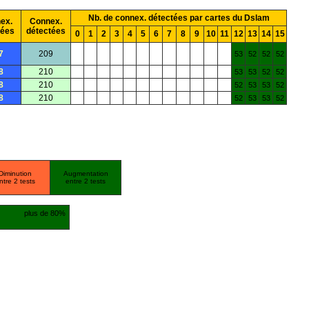
Nb. de connex. détectées par cartes du Dslam
ex.
Connex.
mées
détectées
0
1
2
3
4
5
6
7
8
9
10
11
12
13
14
15
7
209
53
52
52
52
8
210
53
53
52
52
8
210
52
53
53
52
8
210
52
53
53
52
Diminution
Augmentation
ntre 2 tests
entre 2 tests
plus de 80%