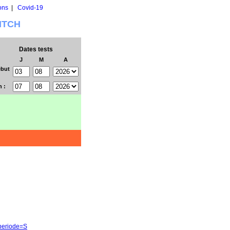
ons
|
Covid-19
WITCH
Dates tests
J
M
A
but
n :
&periode=S