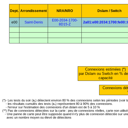
Dept.
Arrondissement
NRA/NRO
Dslam / Switch
E00-2034-1700-
e00
Saint-Denis
2a01:e00:2034:1700:fe00::
8D15-Z
Connexions estimées (*)
par Dslam ou Switch en % de
capacité
Connexions dét
(*)- Les tests du soir (
s.
) détectent environ 80 % des connexions selon les périodes (voir 
- les résultats cumulés des tests (
c.
) représentent 80 à 90% des connexions.
- l'erreur sur l'estimation des connexions d'un dslam est de 5 à 10 %
(**) Pas de connexions détectées sur la carte : peu de connexions réelles, carte non utilis
- Une panne de carte peut être supposée quand il n'y plus de connexion détectée sur une 
avec un nombre moyen ou élevé de détections