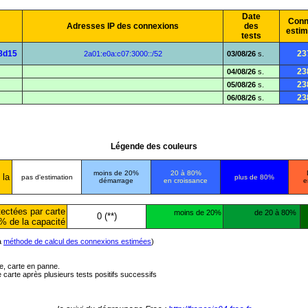
Date
Conn
Adresses IP des connexions
des
esti
tests
8d15
23
2a01:e0a:c07:3000::/52
03/08/26
s.
23
04/08/26
s.
23
05/08/26
s.
23
06/08/26
s.
Légende des couleurs
moins de 20%
20 à 80%
 la
pas d'estimation
plus de 80%
démarrage
en croissance
e
ectées par carte
moins de 20%
de 20 à 80%
0 (**)
% de la capacité
la
méthode de calcul des connexions estimées
)
ée, carte en panne.
carte après plusieurs tests positifs successifs