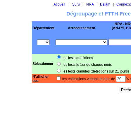
Accueil
|
Suivi
|
NRA
|
Dslam
|
Connexi
Dégroupage et FTTH Free
NRA / NR
Département
Arrondissement
(ANJ75, BD .
les tests quotidiens
Sélectionner
les tests le 1er de chaque mois
les tests cumulés (détections sur 21 jours)
N'afficher
les estimations variant de plus de
% e
que