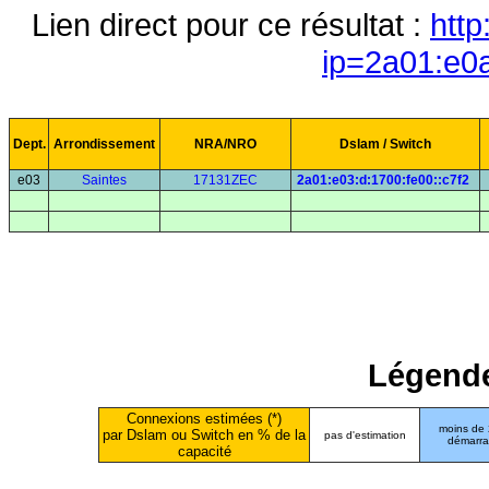
Lien direct pour ce résultat :
http
ip=2a01:e0
Dept.
Arrondissement
NRA/NRO
Dslam / Switch
e03
Saintes
17131ZEC
2a01:e03:d:1700:fe00::c7f2
Légende
Connexions estimées (*)
moins de
par Dslam ou Switch en % de la
pas d'estimation
démarr
capacité