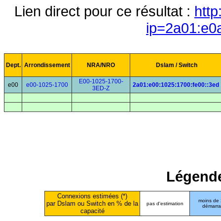
Lien direct pour ce résultat :
http
ip=2a01:e0
Dept.
Arrondissement
NRA/NRO
Dslam / Switch
E00-1025-1700-
e00
e00-1025-1700
2a01:e00:1025:1700:fe00::3ed
3ED-Z
Légende
Connexions estimées (*)
moins de
par Dslam ou Switch en % de la
pas d'estimation
démarr
capacité