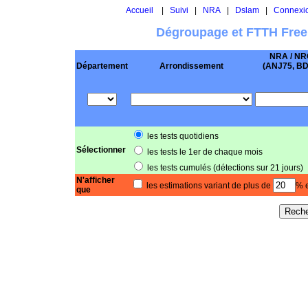
Accueil
|
Suivi
|
NRA
|
Dslam
|
Connexi
Dégroupage et FTTH Free
NRA / NR
Département
Arrondissement
(ANJ75, BD .
les tests quotidiens
Sélectionner
les tests le 1er de chaque mois
les tests cumulés (détections sur 21 jours)
N'afficher
les estimations variant de plus de
% e
que