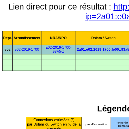
Lien direct pour ce résultat :
http
ip=2a01:e0
Dept.
Arrondissement
NRA/NRO
Dslam / Switch
E02-2019-1700-
e02
e02-2019-1700
2a01:e02:2019:1700:fe00::93a
93A5-Z
Légende
Connexions estimées (*)
moins de
par Dslam ou Switch en % de la
pas d'estimation
démarr
capacité