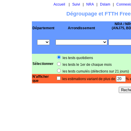
Accueil
|
Suivi
|
NRA
|
Dslam
|
Connexi
Dégroupage et FTTH Free
NRA / NR
Département
Arrondissement
(ANJ75, BD .
les tests quotidiens
Sélectionner
les tests le 1er de chaque mois
les tests cumulés (détections sur 21 jours)
N'afficher
les estimations variant de plus de
% e
que