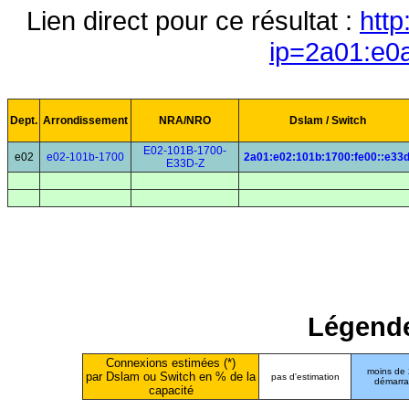
Lien direct pour ce résultat :
http
ip=2a01:e0
Dept.
Arrondissement
NRA/NRO
Dslam / Switch
E02-101B-1700-
e02
e02-101b-1700
2a01:e02:101b:1700:fe00::e33
E33D-Z
Légende
Connexions estimées (*)
moins de
par Dslam ou Switch en % de la
pas d'estimation
démarr
capacité