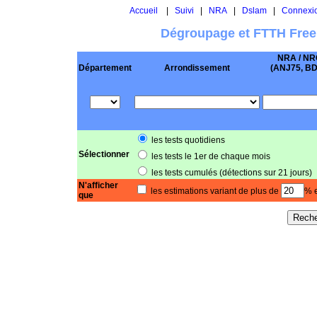
Accueil
|
Suivi
|
NRA
|
Dslam
|
Connexi
Dégroupage et FTTH Free
NRA / NR
Département
Arrondissement
(ANJ75, BD .
les tests quotidiens
Sélectionner
les tests le 1er de chaque mois
les tests cumulés (détections sur 21 jours)
N'afficher
les estimations variant de plus de
% e
que