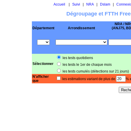
Accueil
|
Suivi
|
NRA
|
Dslam
|
Connexi
Dégroupage et FTTH Free
NRA / NR
Département
Arrondissement
(ANJ75, BD .
les tests quotidiens
Sélectionner
les tests le 1er de chaque mois
les tests cumulés (détections sur 21 jours)
N'afficher
les estimations variant de plus de
% e
que