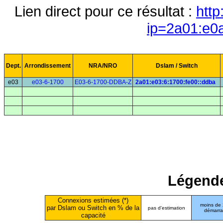
Lien direct pour ce résultat :
http
ip=2a01:e0
Dept.
Arrondissement
NRA/NRO
Dslam / Switch
e03
e03-6-1700
E03-6-1700-DDBA-Z
2a01:e03:6:1700:fe00::ddba
Légende
Connexions estimées (*)
moins de
par Dslam ou Switch en % de la
pas d'estimation
démarr
capacité