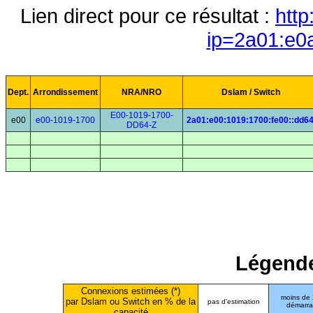
Lien direct pour ce résultat :
http
ip=2a01:e0
Dept.
Arrondissement
NRA/NRO
Dslam / Switch
E00-1019-1700-
e00
e00-1019-1700
2a01:e00:1019:1700:fe00::dd6
DD64-Z
Légende
Connexions estimées (*)
moins de
par Dslam ou Switch en % de la
pas d'estimation
démarr
capacité