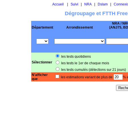
Accueil
|
Suivi
|
NRA
|
Dslam
|
Connexi
Dégroupage et FTTH Free
NRA / NR
Département
Arrondissement
(ANJ75, BD .
les tests quotidiens
Sélectionner
les tests le 1er de chaque mois
les tests cumulés (détections sur 21 jours)
N'afficher
les estimations variant de plus de
% e
que