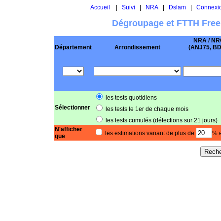
Accueil
|
Suivi
|
NRA
|
Dslam
|
Connexi
Dégroupage et FTTH Free
NRA / NR
Département
Arrondissement
(ANJ75, BD .
les tests quotidiens
Sélectionner
les tests le 1er de chaque mois
les tests cumulés (détections sur 21 jours)
N'afficher
les estimations variant de plus de
% e
que