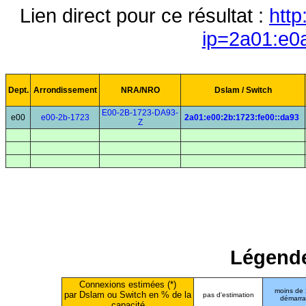
Lien direct pour ce résultat :
http
ip=2a01:e0
Dept.
Arrondissement
NRA/NRO
Dslam / Switch
E00-2B-1723-DA93-
e00
e00-2b-1723
2a01:e00:2b:1723:fe00::da93
Z
Légende
Connexions estimées (*)
moins de
par Dslam ou Switch en % de la
pas d'estimation
démarr
capacité