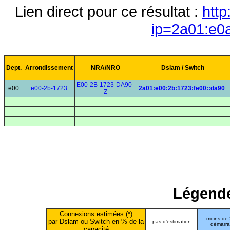
Lien direct pour ce résultat :
http
ip=2a01:e0
Dept.
Arrondissement
NRA/NRO
Dslam / Switch
E00-2B-1723-DA90-
e00
e00-2b-1723
2a01:e00:2b:1723:fe00::da90
Z
Légende
Connexions estimées (*)
moins de
par Dslam ou Switch en % de la
pas d'estimation
démarr
capacité