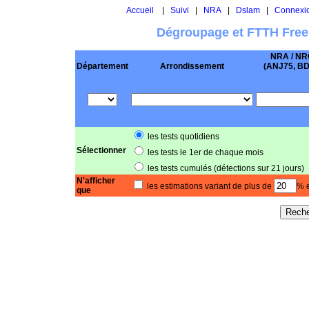
Accueil
|
Suivi
|
NRA
|
Dslam
|
Connexi
Dégroupage et FTTH Free
NRA / NR
Département
Arrondissement
(ANJ75, BD .
les tests quotidiens
Sélectionner
les tests le 1er de chaque mois
les tests cumulés (détections sur 21 jours)
N'afficher
les estimations variant de plus de
% e
que