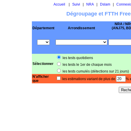
Accueil
|
Suivi
|
NRA
|
Dslam
|
Connexi
Dégroupage et FTTH Free
NRA / NR
Département
Arrondissement
(ANJ75, BD .
les tests quotidiens
Sélectionner
les tests le 1er de chaque mois
les tests cumulés (détections sur 21 jours)
N'afficher
les estimations variant de plus de
% e
que