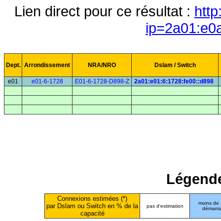
Lien direct pour ce résultat :
http
ip=2a01:e0
Dept.
Arrondissement
NRA/NRO
Dslam / Switch
e01
e01-6-1728
E01-6-1728-D898-Z
2a01:e01:6:1728:fe00::d898
Légende
Connexions estimées (*)
moins de
par Dslam ou Switch en % de la
pas d'estimation
démarr
capacité