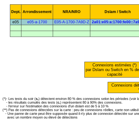
Dept.
Arrondissement
NRA/NRO
Dslam / Switch
e05
e05-a-1700
E05-A-1700-7A9D-Z
2a01:e05:a:1700:fe00::7a
Connexions estimées (*)
par Dslam ou Switch en % de
capacité
Connexions dét
(*)- Les tests du soir (
s.
) détectent environ 80 % des connexions selon les périodes (voir 
- les résultats cumulés des tests (
c.
) représentent 80 à 90% des connexions.
- l'erreur sur l'estimation des connexions d'un dslam est de 5 à 10 %
(**) Pas de connexions détectées sur la carte : peu de connexions réelles, carte non utilis
- Une panne de carte peut être supposée quand il n'y plus de connexion détectée sur une 
avec un nombre moyen ou élevé de détections