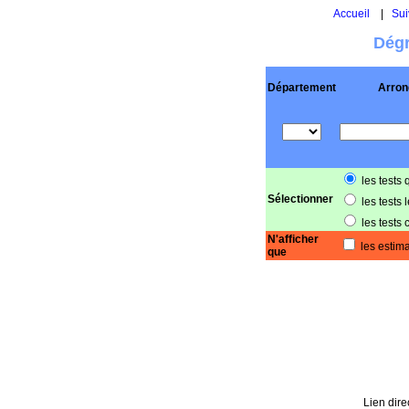
Accueil
|
Sui
Dégr
Département
Arron
les tests 
Sélectionner
les tests 
les tests 
N'afficher
les estima
que
Lien dire