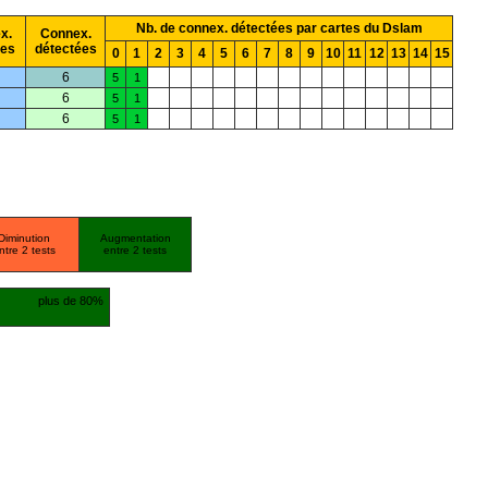
Nb. de connex. détectées par cartes du Dslam
x.
Connex.
ées
détectées
0
1
2
3
4
5
6
7
8
9
10
11
12
13
14
15
6
5
1
6
5
1
6
5
1
Diminution
Augmentation
ntre 2 tests
entre 2 tests
plus de 80%