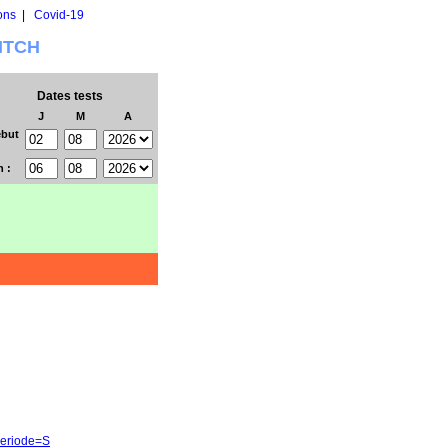
ons
|
Covid-19
WITCH
Dates tests
J
M
A
but
n :
periode=S