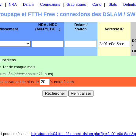
vi
|
NRA
|
Dslam
|
Connexions
|
Graphiques
|
Carto
|
Stats
|
Définiti
oupage et FTTH Free : connexions des DSLAM / S
NRA / NRO
Dslam /
dissement
(ANJ75, BD ...)
Switch
Adresse IP
Dé
:
Fi
quotidiens
le 1er de chaque mois
cumulés (détections sur 21 jours)
tions variant de plus de
% entre 2 tests
ct pour ce résultat :
http://francois04.free.fr/connex_dslam.php?ip=2a01:e0a:8a:e&