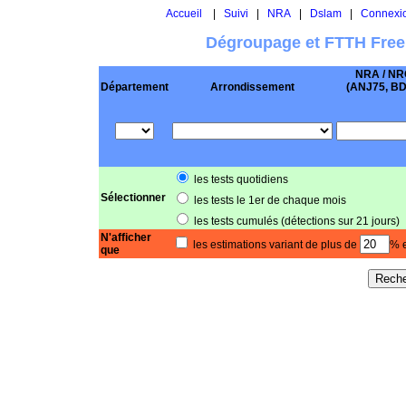
Accueil
|
Suivi
|
NRA
|
Dslam
|
Connexi
Dégroupage et FTTH Free
NRA / NR
Département
Arrondissement
(ANJ75, BD .
les tests quotidiens
Sélectionner
les tests le 1er de chaque mois
les tests cumulés (détections sur 21 jours)
N'afficher
les estimations variant de plus de
% e
que