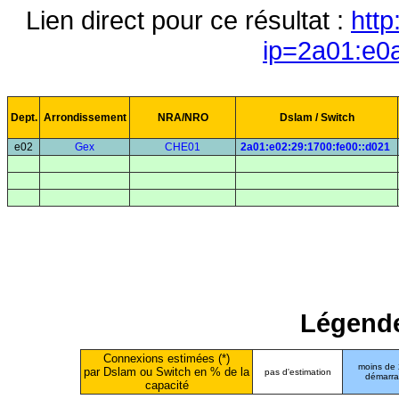
Lien direct pour ce résultat :
http
ip=2a01:e0
Dept.
Arrondissement
NRA/NRO
Dslam / Switch
e02
Gex
CHE01
2a01:e02:29:1700:fe00::d021
Légende
Connexions estimées (*)
moins de
par Dslam ou Switch en % de la
pas d'estimation
démarr
capacité