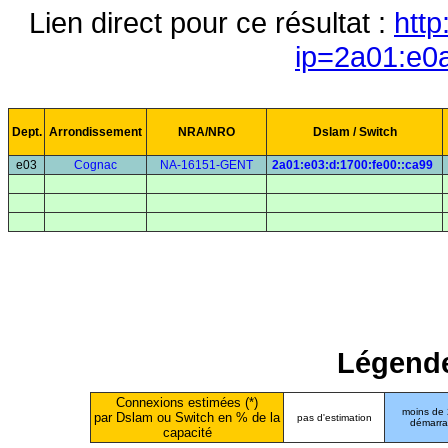
Lien direct pour ce résultat :
http
ip=2a01:e0
Dept.
Arrondissement
NRA/NRO
Dslam / Switch
e03
Cognac
NA-16151-GENT
2a01:e03:d:1700:fe00::ca99
Légende
Connexions estimées (*)
moins de
par Dslam ou Switch en % de la
pas d'estimation
démarr
capacité