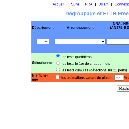
Accueil
|
Suivi
|
NRA
|
Dslam
|
Connexi
Dégroupage et FTTH Free
NRA / NR
Département
Arrondissement
(ANJ75, BD .
les tests quotidiens
Sélectionner
les tests le 1er de chaque mois
les tests cumulés (détections sur 21 jours)
N'afficher
les estimations variant de plus de
% e
que