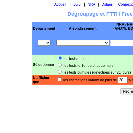
Accueil
|
Suivi
|
NRA
|
Dslam
|
Connexi
Dégroupage et FTTH Free
NRA / NR
Département
Arrondissement
(ANJ75, BD .
les tests quotidiens
Sélectionner
les tests le 1er de chaque mois
les tests cumulés (détections sur 21 jours)
N'afficher
les estimations variant de plus de
% e
que