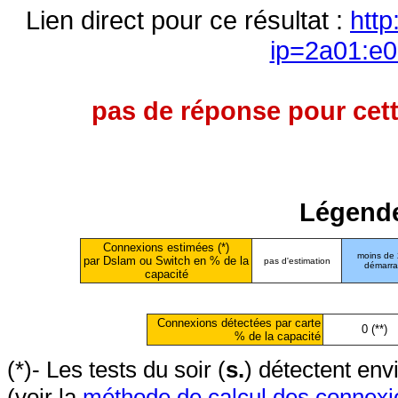
Lien direct pour ce résultat :
http
ip=2a01:e0
pas de réponse pour cett
Légende
Connexions estimées (*)
moins de
par Dslam ou Switch en % de la
pas d'estimation
démarr
capacité
Connexions détectées par carte
0 (**)
% de la capacité
(*)- Les tests du soir (
s.
) détectent en
(voir la
méthode de calcul des connexi