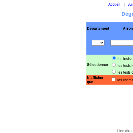
Accueil
|
Sui
Dégr
Département
Arron
les tests 
Sélectionner
les tests 
les tests 
N'afficher
les estima
que
Lien direc