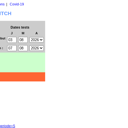
ons
|
Covid-19
WITCH
Dates tests
J
M
A
but
n :
&periode=S