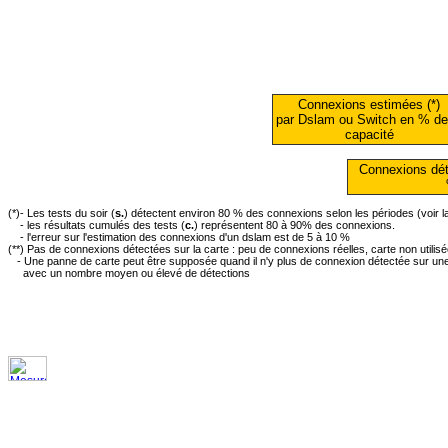
Connexions estimées (*)
par Dslam ou Switch en % de
capacité
Connexions dét
(*)- Les tests du soir (
s.
) détectent environ 80 % des connexions selon les périodes (voir 
- les résultats cumulés des tests (
c.
) représentent 80 à 90% des connexions.
- l'erreur sur l'estimation des connexions d'un dslam est de 5 à 10 %
(**) Pas de connexions détectées sur la carte : peu de connexions réelles, carte non utilis
- Une panne de carte peut être supposée quand il n'y plus de connexion détectée sur une 
avec un nombre moyen ou élevé de détections