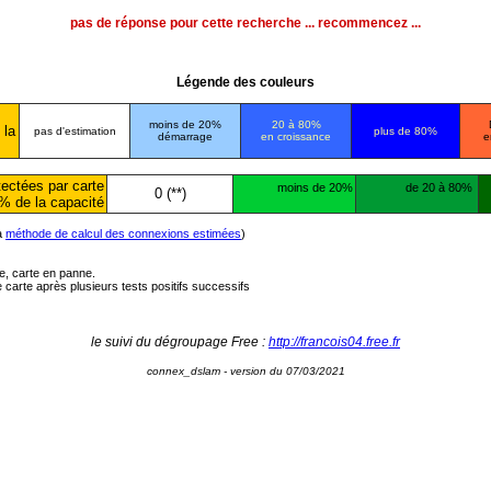
pas de réponse pour cette recherche ... recommencez ...
Légende des couleurs
moins de 20%
20 à 80%
 la
pas d'estimation
plus de 80%
démarrage
en croissance
e
ectées par carte
moins de 20%
de 20 à 80%
0 (**)
% de la capacité
la
méthode de calcul des connexions estimées
)
ée, carte en panne.
carte après plusieurs tests positifs successifs
le suivi du dégroupage Free :
http://francois04.free.fr
connex_dslam - version du 07/03/2021