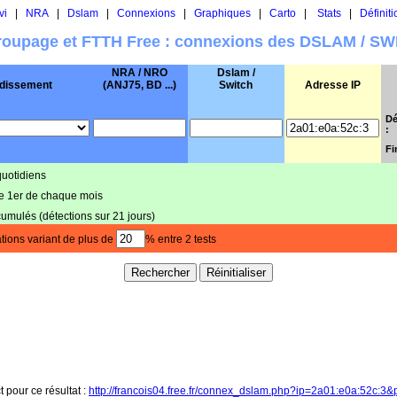
vi
|
NRA
|
Dslam
|
Connexions
|
Graphiques
|
Carto
|
Stats
|
Définiti
oupage et FTTH Free : connexions des DSLAM / S
NRA / NRO
Dslam /
dissement
(ANJ75, BD ...)
Switch
Adresse IP
Dé
:
Fi
quotidiens
le 1er de chaque mois
cumulés (détections sur 21 jours)
tions variant de plus de
% entre 2 tests
t pour ce résultat :
http://francois04.free.fr/connex_dslam.php?ip=2a01:e0a:52c:3