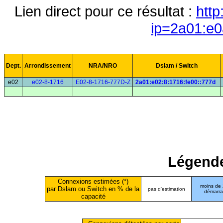
Lien direct pour ce résultat :
http
ip=2a01:e0
Dept.
Arrondissement
NRA/NRO
Dslam / Switch
e02
e02-8-1716
E02-8-1716-777D-Z
2a01:e02:8:1716:fe00::777d
Légende
Connexions estimées (*)
moins de
par Dslam ou Switch en % de la
pas d'estimation
démarr
capacité