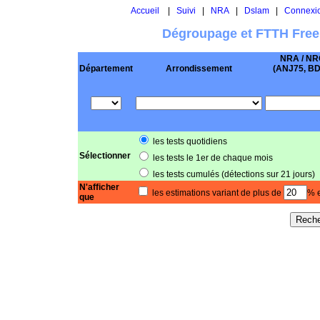
Accueil
|
Suivi
|
NRA
|
Dslam
|
Connexi
Dégroupage et FTTH Free
NRA / NR
Département
Arrondissement
(ANJ75, BD .
les tests quotidiens
Sélectionner
les tests le 1er de chaque mois
les tests cumulés (détections sur 21 jours)
N'afficher
les estimations variant de plus de
% e
que