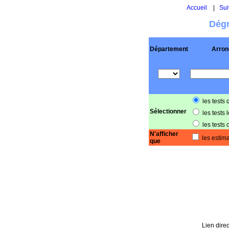
Accueil
|
Sui
Dégr
Département
Arron
les tests 
Sélectionner
les tests 
les tests 
N'afficher
les estima
que
Lien direc