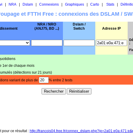
vi
|
NRA
|
Dslam
|
Connexions
|
Graphiques
|
Carto
|
Stats
|
Définiti
oupage et FTTH Free : connexions des DSLAM / S
NRA / NRO
Dslam /
dissement
(ANJ75, BD ...)
Switch
Adresse IP
Dé
:
Fi
quotidiens
le 1er de chaque mois
cumulés (détections sur 21 jours)
tions variant de plus de
% entre 2 tests
t pour ce résultat :
http://francois04.free.fr/connex_dslam.php?ip=2a01:e0a:471:e