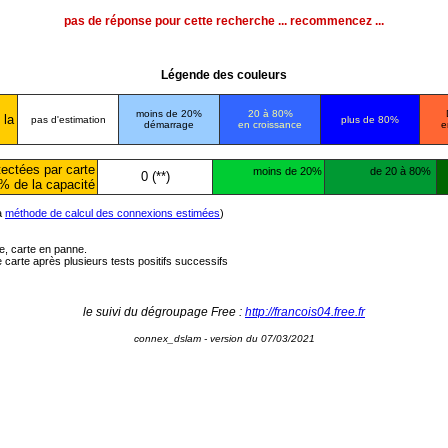
pas de réponse pour cette recherche ... recommencez ...
Légende des couleurs
moins de 20%
20 à 80%
 la
pas d'estimation
plus de 80%
démarrage
en croissance
e
ectées par carte
moins de 20%
de 20 à 80%
0 (**)
% de la capacité
la
méthode de calcul des connexions estimées
)
ée, carte en panne.
carte après plusieurs tests positifs successifs
le suivi du dégroupage Free :
http://francois04.free.fr
connex_dslam - version du 07/03/2021