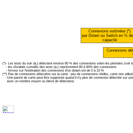
Connexions estimées (*)
par Dslam ou Switch en % de
capacité
Connexions dét
(*)- Les tests du soir (
s.
) détectent environ 80 % des connexions selon les périodes (voir 
- les résultats cumulés des tests (
c.
) représentent 80 à 90% des connexions.
- l'erreur sur l'estimation des connexions d'un dslam est de 5 à 10 %
(**) Pas de connexions détectées sur la carte : peu de connexions réelles, carte non utilis
- Une panne de carte peut être supposée quand il n'y plus de connexion détectée sur une 
avec un nombre moyen ou élevé de détections