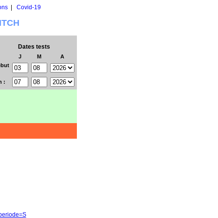
ons
|
Covid-19
WITCH
Dates tests
J
M
A
but
n :
&periode=S