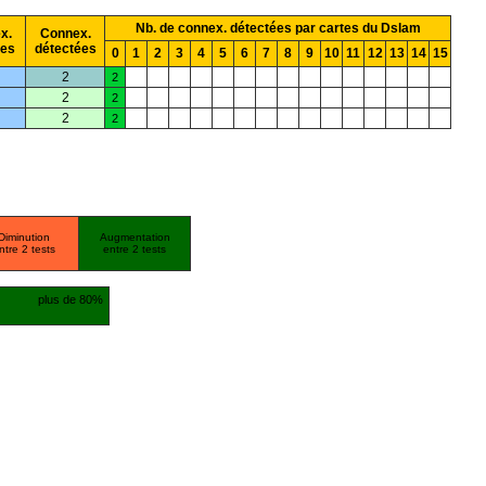
Nb. de connex. détectées par cartes du Dslam
x.
Connex.
ées
détectées
0
1
2
3
4
5
6
7
8
9
10
11
12
13
14
15
2
2
2
2
2
2
Diminution
Augmentation
ntre 2 tests
entre 2 tests
plus de 80%