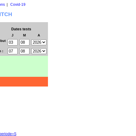
ons
|
Covid-19
WITCH
Dates tests
J
M
A
but
n :
&periode=S