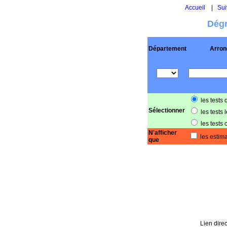
Accueil
|
Sui
Dégr
Département
Arron
les tests 
Sélectionner
les tests 
les tests 
N'afficher
les estima
que
Lien direc