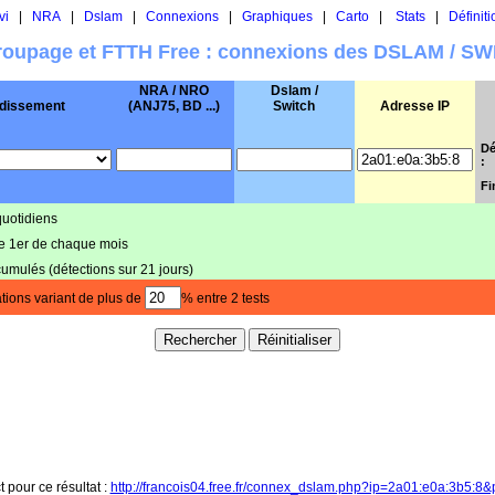
vi
|
NRA
|
Dslam
|
Connexions
|
Graphiques
|
Carto
|
Stats
|
Définiti
oupage et FTTH Free : connexions des DSLAM / S
NRA / NRO
Dslam /
dissement
(ANJ75, BD ...)
Switch
Adresse IP
Dé
:
Fi
quotidiens
le 1er de chaque mois
cumulés (détections sur 21 jours)
tions variant de plus de
% entre 2 tests
t pour ce résultat :
http://francois04.free.fr/connex_dslam.php?ip=2a01:e0a:3b5:8