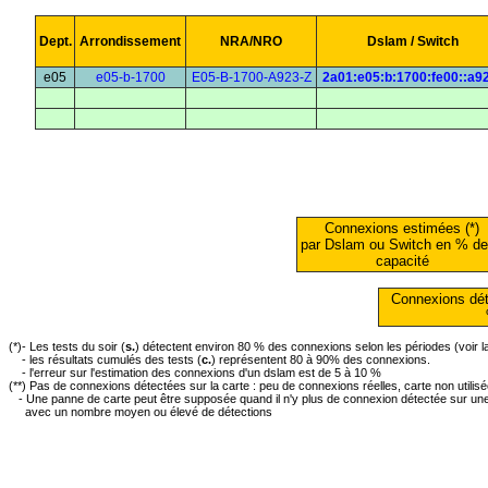
Dept.
Arrondissement
NRA/NRO
Dslam / Switch
e05
e05-b-1700
E05-B-1700-A923-Z
2a01:e05:b:1700:fe00::a9
Connexions estimées (*)
par Dslam ou Switch en % de
capacité
Connexions dét
(*)- Les tests du soir (
s.
) détectent environ 80 % des connexions selon les périodes (voir 
- les résultats cumulés des tests (
c.
) représentent 80 à 90% des connexions.
- l'erreur sur l'estimation des connexions d'un dslam est de 5 à 10 %
(**) Pas de connexions détectées sur la carte : peu de connexions réelles, carte non utilis
- Une panne de carte peut être supposée quand il n'y plus de connexion détectée sur une 
avec un nombre moyen ou élevé de détections