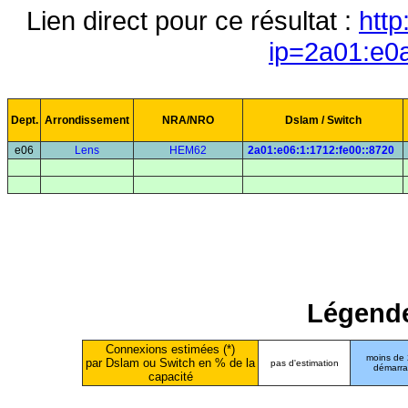
Lien direct pour ce résultat :
http
ip=2a01:e0
Dept.
Arrondissement
NRA/NRO
Dslam / Switch
e06
Lens
HEM62
2a01:e06:1:1712:fe00::8720
Légende
Connexions estimées (*)
moins de
par Dslam ou Switch en % de la
pas d'estimation
démarr
capacité