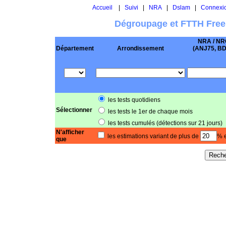
Accueil
|
Suivi
|
NRA
|
Dslam
|
Connexi
Dégroupage et FTTH Free
NRA / NR
Département
Arrondissement
(ANJ75, BD .
les tests quotidiens
Sélectionner
les tests le 1er de chaque mois
les tests cumulés (détections sur 21 jours)
N'afficher
les estimations variant de plus de
% e
que