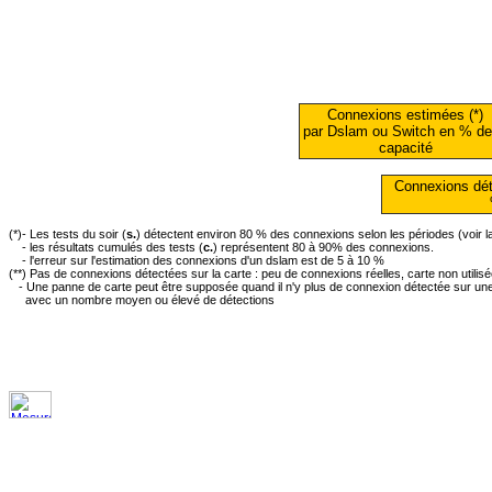
Connexions estimées (*)
par Dslam ou Switch en % de
capacité
Connexions dét
(*)- Les tests du soir (
s.
) détectent environ 80 % des connexions selon les périodes (voir 
- les résultats cumulés des tests (
c.
) représentent 80 à 90% des connexions.
- l'erreur sur l'estimation des connexions d'un dslam est de 5 à 10 %
(**) Pas de connexions détectées sur la carte : peu de connexions réelles, carte non utilis
- Une panne de carte peut être supposée quand il n'y plus de connexion détectée sur une 
avec un nombre moyen ou élevé de détections