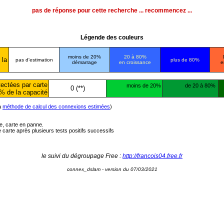
pas de réponse pour cette recherche ... recommencez ...
Légende des couleurs
moins de 20%
20 à 80%
 la
pas d'estimation
plus de 80%
démarrage
en croissance
e
ectées par carte
moins de 20%
de 20 à 80%
0 (**)
% de la capacité
la
méthode de calcul des connexions estimées
)
ée, carte en panne.
carte après plusieurs tests positifs successifs
le suivi du dégroupage Free :
http://francois04.free.fr
connex_dslam - version du 07/03/2021