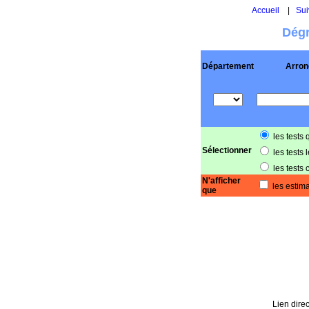
Accueil
|
Sui
Dégr
Département
Arron
les tests 
Sélectionner
les tests 
les tests 
N'afficher
les estima
que
Lien direc