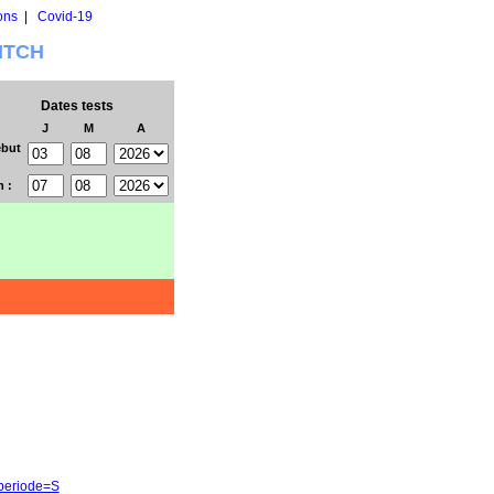
ons
|
Covid-19
WITCH
Dates tests
J
M
A
but
n :
&periode=S