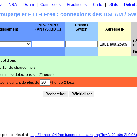
vi
|
NRA
|
Dslam
|
Connexions
|
Graphiques
|
Carto
|
Stats
|
Définiti
oupage et FTTH Free : connexions des DSLAM / S
NRA / NRO
Dslam /
dissement
(ANJ75, BD ...)
Switch
Adresse IP
Dé
:
Fi
quotidiens
le 1er de chaque mois
cumulés (détections sur 21 jours)
tions variant de plus de
% entre 2 tests
t pour ce résultat :
http://francois04.free.fr/connex_dslam.php?ip=2a01:e0a:2b9:9