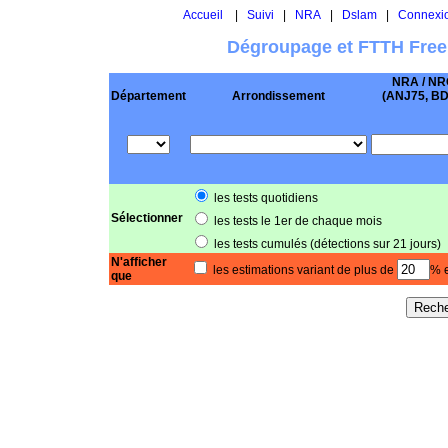
Accueil
|
Suivi
|
NRA
|
Dslam
|
Connexi
Dégroupage et FTTH Free
NRA / NR
Département
Arrondissement
(ANJ75, BD .
les tests quotidiens
Sélectionner
les tests le 1er de chaque mois
les tests cumulés (détections sur 21 jours)
N'afficher
les estimations variant de plus de
% e
que