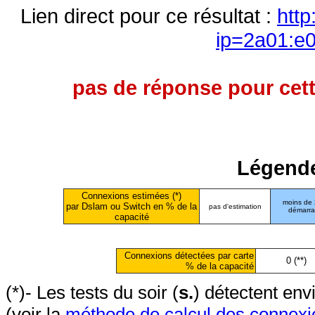
Lien direct pour ce résultat :
http
ip=2a01:e0
pas de réponse pour cett
Légende
Connexions estimées (*)
moins de
par Dslam ou Switch en % de la
pas d'estimation
démarr
capacité
Connexions détectées par carte
0 (**)
% de la capacité
(*)- Les tests du soir (
s.
) détectent en
(voir la
méthode de calcul des connexi