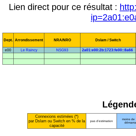
Lien direct pour ce résultat :
http
ip=2a01:e0
Dept.
Arrondissement
NRA/NRO
Dslam / Switch
e00
Le Raincy
NSG93
2a01:e00:2b:1723:fe00::8a66
Légende
Connexions estimées (*)
moins de
par Dslam ou Switch en % de la
pas d'estimation
démarr
capacité