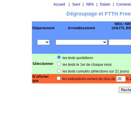
Accueil
|
Suivi
|
NRA
|
Dslam
|
Connexi
Dégroupage et FTTH Free
NRA / NR
Département
Arrondissement
(ANJ75, BD .
les tests quotidiens
Sélectionner
les tests le 1er de chaque mois
les tests cumulés (détections sur 21 jours)
N'afficher
les estimations variant de plus de
% e
que