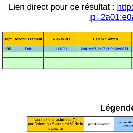
Lien direct pour ce résultat :
http
ip=2a01:e0
Dept.
Arrondissement
NRA/NRO
Dslam / Switch
e05
Foix
LLN09
2a01:e05:2:1713:fe00::8871
Légende
Connexions estimées (*)
moins de
par Dslam ou Switch en % de la
pas d'estimation
démarr
capacité