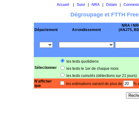
Accueil
|
Suivi
|
NRA
|
Dslam
|
Connexi
Dégroupage et FTTH Free
NRA / NR
Département
Arrondissement
(ANJ75, BD .
les tests quotidiens
Sélectionner
les tests le 1er de chaque mois
les tests cumulés (détections sur 21 jours)
N'afficher
les estimations variant de plus de
% e
que